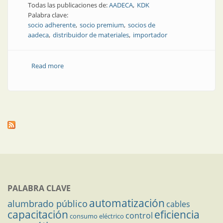
Todas las publicaciones de:
AADECA
KDK
Palabra clave:
socio adherente
socio premium
socios de
aadeca
distribuidor de materiales
importador
Read more
about KDK Argentina es socio Premium de AADECA
PALABRA CLAVE
automatización
alumbrado público
cables
capacitación
eficiencia
control
consumo eléctrico