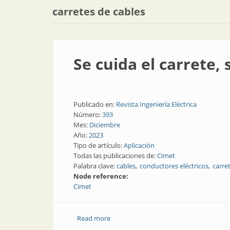
carretes de cables
Se cuida el carrete, 
Publicado en:
Revista Ingeniería Eléctrica
Número:
393
Mes:
Diciembre
Año:
2023
Tipo de artículo:
Aplicación
Todas las publicaciones de:
Cimet
Palabra clave:
cables
conductores eléctricos
carre
Node reference:
Cimet
Read more
about Se cuida el carrete, se cuida el ca