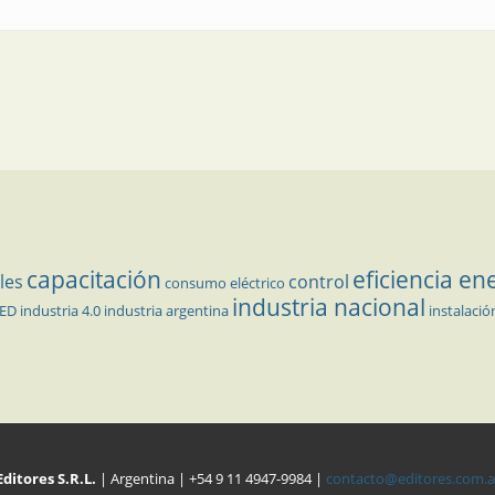
capacitación
eficiencia en
les
control
consumo eléctrico
industria nacional
LED
industria 4.0
industria argentina
instalació
Editores S.R.L.
| Argentina | +54 9 11 4947-9984 |
contacto@editores.com.a