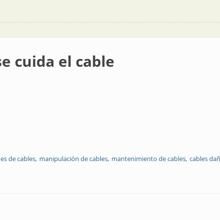
se cuida el cable
tes de cables
manipulación de cables
mantenimiento de cables
cables da
ble