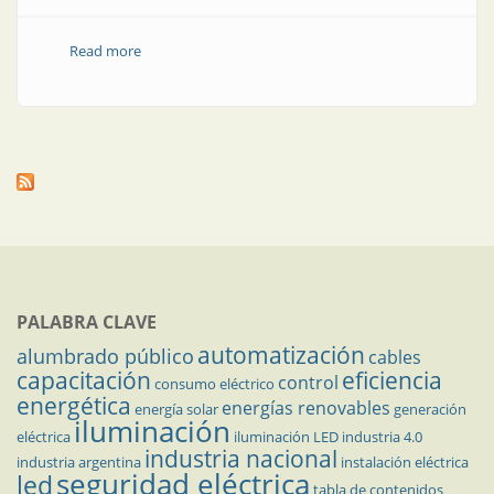
Read more
about Se cuida el carrete, se cuida el cable
PALABRA CLAVE
automatización
alumbrado público
cables
capacitación
eficiencia
control
consumo eléctrico
energética
energías renovables
energía solar
generación
iluminación
eléctrica
iluminación LED
industria 4.0
industria nacional
industria argentina
instalación eléctrica
seguridad eléctrica
led
tabla de contenidos