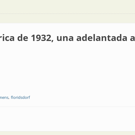
rica de 1932, una adelantada a
mens
floridsdorf
 una adelantada a la época