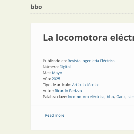
bbo
La locomotora eléct
Publicado en:
Revista Ingeniería Eléctrica
Número:
Digital
Mes:
Mayo
Año:
2025
Tipo de artículo:
Artículo técnico
Autor:
Ricardo Berizzo
Palabra clave:
locomotora eléctrica
bbo
Ganz
sie
Read more
about La locomotora eléctrica de 1932,