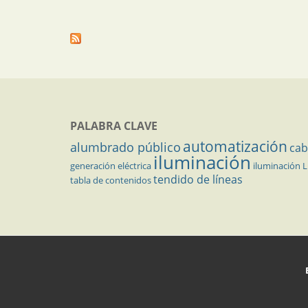
PALABRA CLAVE
automatización
alumbrado público
cab
iluminación
generación eléctrica
iluminación 
tendido de líneas
tabla de contenidos