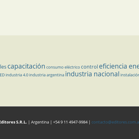
capacitación
eficiencia en
les
control
consumo eléctrico
industria nacional
LED
industria 4.0
industria argentina
instalació
Editores S.R.L.
| Argentina | +54 9 11 4947-9984 |
contacto@editores.com.a