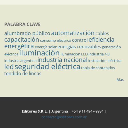
PALABRA CLAVE
automatización
alumbrado público
cables
capacitación
eficiencia
control
consumo eléctrico
energética
energías renovables
energía solar
generación
iluminación
eléctrica
iluminación LED
industria 4.0
industria nacional
industria argentina
instalación eléctrica
seguridad eléctrica
led
tabla de contenidos
tendido de líneas
Más
Editores S.R.L.
| Argentina | +54 9 11 4947-9984 |
contacto@editores.com.ar