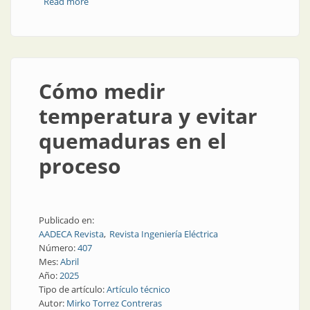
Read more
about La locomotora eléctrica de 1932, una
adelantada a la época
Cómo medir
temperatura y evitar
quemaduras en el
proceso
Publicado en:
AADECA Revista
Revista Ingeniería Eléctrica
Número:
407
Mes:
Abril
Año:
2025
Tipo de artículo:
Artículo técnico
Autor:
Mirko Torrez Contreras