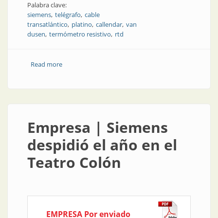
Palabra clave:
siemens
telégrafo
cable
transatlántico
platino
callendar
van
dusen
termómetro resistivo
rtd
Read more
about Cómo medir temperatura y evitar quemaduras
en el proceso
Empresa | Siemens
despidió el año en el
Teatro Colón
EMPRESA Por enviado