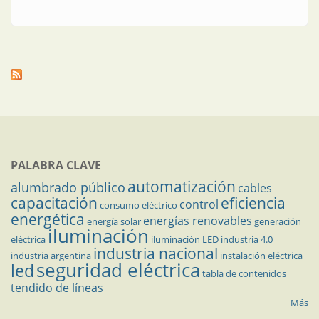
PALABRA CLAVE
automatización
alumbrado público
cables
capacitación
eficiencia
control
consumo eléctrico
energética
energías renovables
energía solar
generación
iluminación
eléctrica
iluminación LED
industria 4.0
industria nacional
industria argentina
instalación eléctrica
seguridad eléctrica
led
tabla de contenidos
tendido de líneas
Más