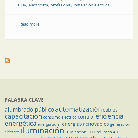
jujuy
electricista
profesional
instalación eléctrica
Read more
about El electricista matriculado y el profesional de
Higiene y Seguridad
PALABRA CLAVE
automatización
alumbrado público
cables
capacitación
eficiencia
control
consumo eléctrico
energética
energías renovables
energía solar
generación
iluminación
eléctrica
iluminación LED
industria 4.0