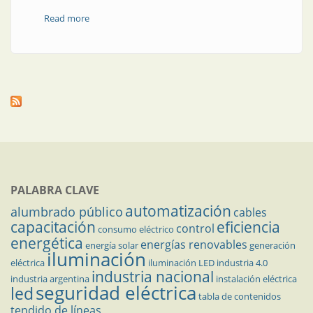
Read more
about Alta tensión en campo
PALABRA CLAVE
automatización
alumbrado público
cables
capacitación
eficiencia
control
consumo eléctrico
energética
energías renovables
energía solar
generación
iluminación
eléctrica
iluminación LED
industria 4.0
industria nacional
industria argentina
instalación eléctrica
seguridad eléctrica
led
tabla de contenidos
tendido de líneas