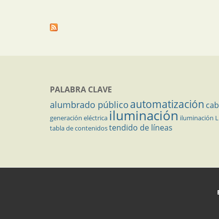
PALABRA CLAVE
automatización
alumbrado público
cab
iluminación
generación eléctrica
iluminación 
tendido de líneas
tabla de contenidos