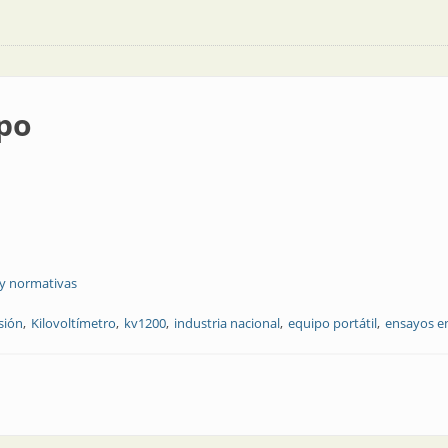
po
 y normativas
sión
Kilovoltímetro
kv1200
industria nacional
equipo portátil
ensayos e