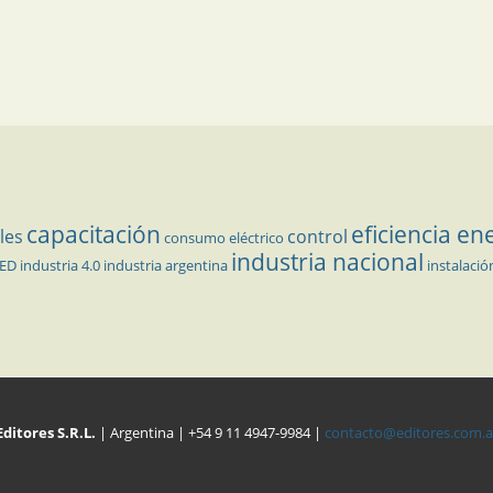
capacitación
eficiencia en
les
control
consumo eléctrico
industria nacional
LED
industria 4.0
industria argentina
instalació
Editores S.R.L.
| Argentina | +54 9 11 4947-9984 |
contacto@editores.com.a