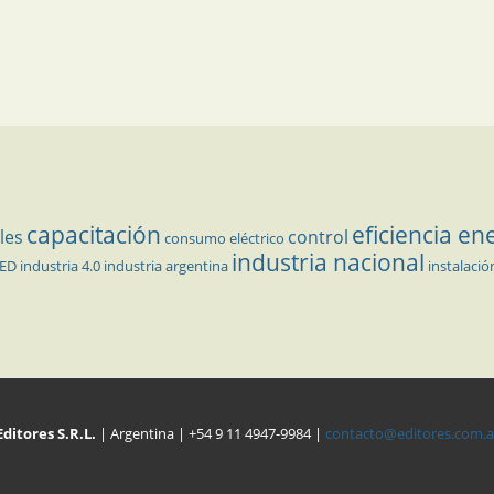
capacitación
eficiencia en
les
control
consumo eléctrico
industria nacional
LED
industria 4.0
industria argentina
instalació
Editores S.R.L.
| Argentina | +54 9 11 4947-9984 |
contacto@editores.com.a