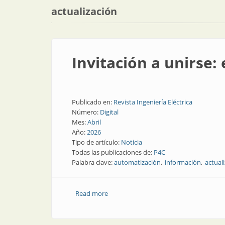
actualización
Invitación a unirse:
Publicado en:
Revista Ingeniería Eléctrica
Número:
Digital
Mes:
Abril
Año:
2026
Tipo de artículo:
Noticia
Todas las publicaciones de:
P4C
Palabra clave:
automatización
información
actual
Read more
about Invitación a unirse: en un WhatsA