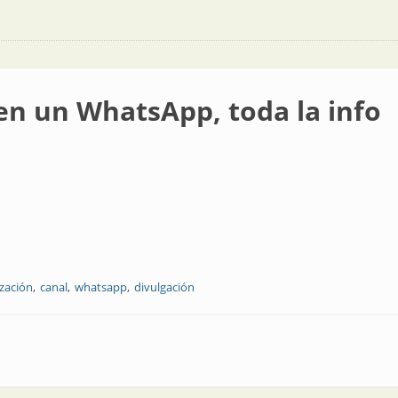
 en un WhatsApp, toda la info
ización
canal
whatsapp
divulgación
pp, toda la info