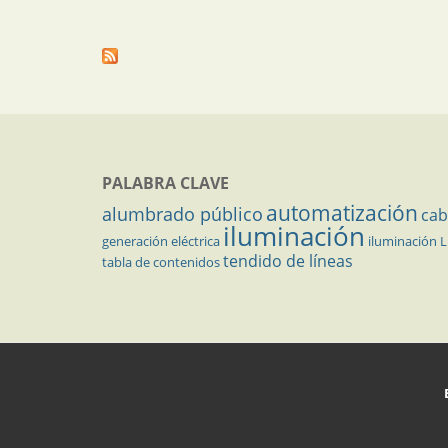
PALABRA CLAVE
automatización
alumbrado público
cab
iluminación
generación eléctrica
iluminación 
tendido de líneas
tabla de contenidos