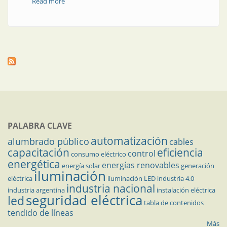
Read more
about Invitación a unirse: en un WhatsApp, toda la
info
PALABRA CLAVE
automatización
alumbrado público
cables
capacitación
eficiencia
control
consumo eléctrico
energética
energías renovables
energía solar
generación
iluminación
eléctrica
iluminación LED
industria 4.0
industria nacional
industria argentina
instalación eléctrica
seguridad eléctrica
led
tabla de contenidos
tendido de líneas
Más