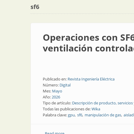
sf6
Operaciones con SF6:
ventilación control
Publicado en:
Revista Ingeniería Eléctrica
Número:
Digital
Mes:
Mayo
Año:
2026
Tipo de artículo:
Descripción de producto, servicios
Todas las publicaciones de:
Wika
Palabra clave:
gpu
sf6
manipulación de gas
aisla
Read more
about Operaciones con SF6: llenado, fil