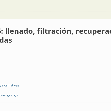
 llenado, filtración, recupera
adas
 y normativas
do en gas
gis
tración, recuperación, evacuación y ventilación controladas