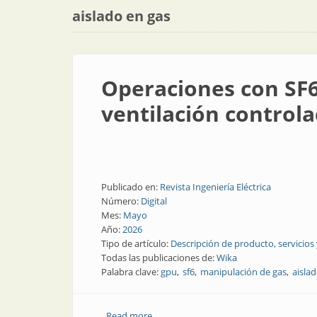
aislado en gas
Operaciones con SF6:
ventilación control
Publicado en:
Revista Ingeniería Eléctrica
Número:
Digital
Mes:
Mayo
Año:
2026
Tipo de artículo:
Descripción de producto, servicios
Todas las publicaciones de:
Wika
Palabra clave:
gpu
sf6
manipulación de gas
aisla
Read more
about Operaciones con SF6: llenado, fil