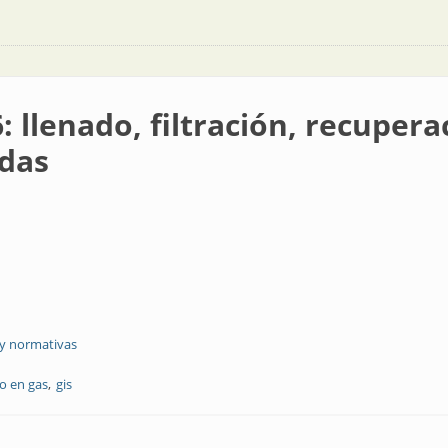
 llenado, filtración, recupera
adas
 y normativas
do en gas
gis
tración, recuperación, evacuación y ventilación controladas