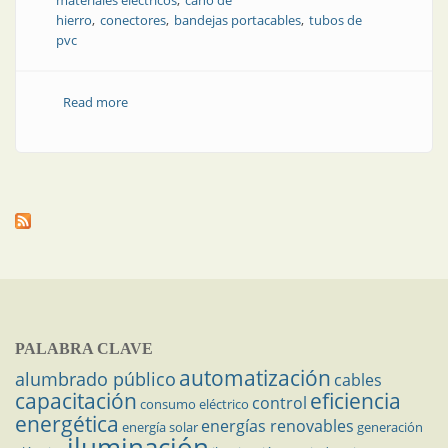
materiales electricos
caño de
hierro
conectores
bandejas portacables
tubos de
pvc
Read more
about Empresa | Distri MA: nueva y con experiencia
PALABRA CLAVE
automatización
alumbrado público
cables
capacitación
eficiencia
control
consumo eléctrico
energética
energías renovables
energía solar
generación
iluminación