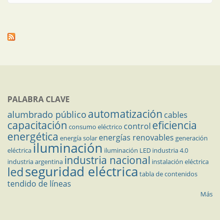
PALABRA CLAVE
automatización
alumbrado público
cables
capacitación
eficiencia
control
consumo eléctrico
energética
energías renovables
energía solar
generación
iluminación
eléctrica
iluminación LED
industria 4.0
industria nacional
industria argentina
instalación eléctrica
seguridad eléctrica
led
tabla de contenidos
tendido de líneas
Más