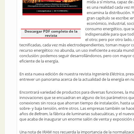
mida a sí misma, capaz de
es una realidad cada vez má
encamina la distribución. 
gran capítulo se escribe: e
económico, industrial, soc
consumo energético, que 
Descargar PDF completo de la
indispensable para que todo
revista
el otro; pero por otro lado
tecnificadas, cada vez más electrodependientes, toman mayor co
recurso energético: no abunda, un uso ineficiente a escala mundia
conclusión: podemos seguir desarrollándonos, pero con mayor co
eficiente de la energía.
En esta nueva edición de nuestra revista
Ingeniería Eléctrica
, pre
entrever un panorama acerca de la actualidad de la energía en nu
Encontrará variedad de productos para diversas funciones, la ma
innovaciones que se encuadran en alguno de los parámetros que 
conexiones sin rosca que ahorran tiempo de instalación, hasta u
sobre- y baja tensión, entre otros. Las empresas también se hac
años de
Beltram
, la fábrica de luminarias subacuáticas, y el nu
que acaba de inaugurar un enorme salón de venta y exposición de 
Una nota de IRAM nos recuerda la importancia de la normalizació