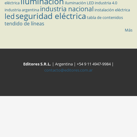
iluminación
eléctrica
iluminación LED
industria 4.0
industria nacional
industria argentina
instalación eléctrica
seguridad eléctrica
led
tabla de contenidos
tendido de líneas
Más
Editores S.R.L.
| Argentina | +54 9 11 4947-9984 |
contacto@editores.com.ar