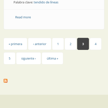
Palabra clave:
tendido de líneas
Read more
about Tendido de líneas | Mallas de advertencia para
todo tipo de redes soterradas
Páginas
« primera
‹ anterior
1
2
3
4
5
siguiente ›
última »