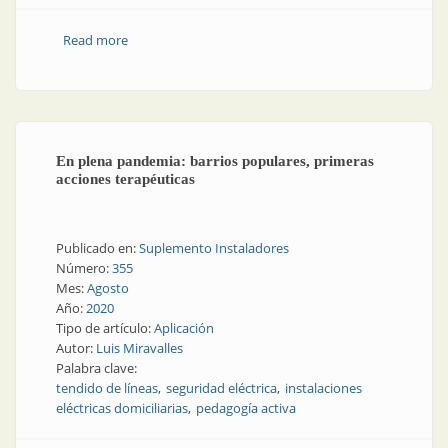
Read more
about Materiales eléctricos en la cadena de valor de
Edesur
En plena pandemia: barrios populares, primeras
acciones terapéuticas
Publicado en:
Suplemento Instaladores
Número:
355
Mes:
Agosto
Año:
2020
Tipo de artículo:
Aplicación
Autor:
Luis Miravalles
Palabra clave:
tendido de líneas
seguridad eléctrica
instalaciones
eléctricas domiciliarias
pedagogía activa