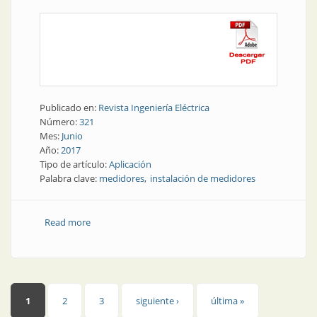
Publicado en:
Revista Ingeniería Eléctrica
Número:
321
Mes:
Junio
Año:
2017
Tipo de artículo:
Aplicación
Palabra clave:
medidores
instalación de medidores
Read more
about Aplicación | Instalación de medidores
Páginas
1
2
3
siguiente ›
última »