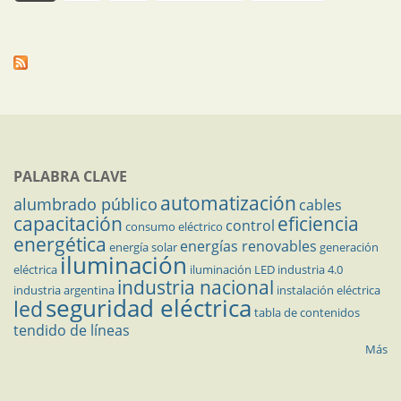
PALABRA CLAVE
automatización
alumbrado público
cables
capacitación
eficiencia
control
consumo eléctrico
energética
energías renovables
energía solar
generación
iluminación
eléctrica
iluminación LED
industria 4.0
industria nacional
industria argentina
instalación eléctrica
seguridad eléctrica
led
tabla de contenidos
tendido de líneas
Más