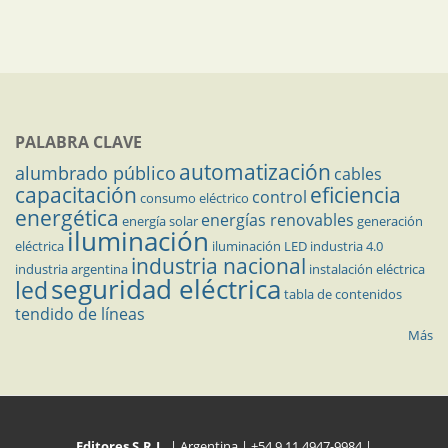
PALABRA CLAVE
automatización
alumbrado público
cables
capacitación
eficiencia
control
consumo eléctrico
energética
energías renovables
energía solar
generación
iluminación
eléctrica
iluminación LED
industria 4.0
industria nacional
industria argentina
instalación eléctrica
seguridad eléctrica
led
tabla de contenidos
tendido de líneas
Más
Editores S.R.L.
| Argentina | +54 9 11 4947-9984 |