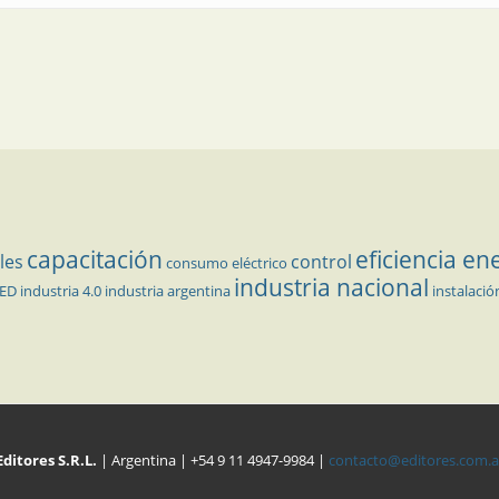
capacitación
eficiencia en
les
control
consumo eléctrico
industria nacional
LED
industria 4.0
industria argentina
instalació
Editores S.R.L.
| Argentina | +54 9 11 4947-9984 |
contacto@editores.com.a