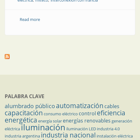
eléctrica
miteco
interconexión con francia
Read more
about Apagón en España: conclusiones de los
informes
PALABRA CLAVE
automatización
alumbrado público
cables
capacitación
eficiencia
control
consumo eléctrico
energética
energías renovables
energía solar
generación
iluminación
eléctrica
iluminación LED
industria 4.0
industria nacional
industria argentina
instalación eléctrica