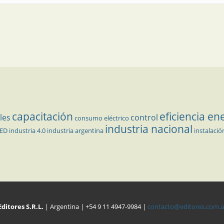
capacitación
eficiencia en
les
control
consumo eléctrico
industria nacional
LED
industria 4.0
industria argentina
instalació
Editores S.R.L.
| Argentina | +54 9 11 4947-9984 |
contacto@editores.com.a