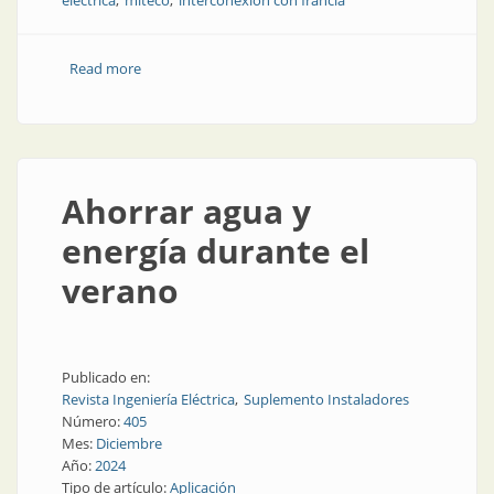
eléctrica
miteco
interconexión con francia
Read more
about Apagón en España: conclusiones de los
informes
Ahorrar agua y
energía durante el
verano
Publicado en:
Revista Ingeniería Eléctrica
Suplemento Instaladores
Número:
405
Mes:
Diciembre
Año:
2024
Tipo de artículo:
Aplicación