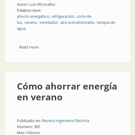
Autor:
Luis Miravalles
Palabra clave:
ahorro energético
refrigeración
corte de
luz
verano
ventilador
aire acondicionado
tanque de
agua
Read more
about Ahorrar agua y energía durante el verano
Cómo ahorrar energía
en verano
Publicado en:
Revista Ingeniería Eléctrica
Número:
385
Mes:
Febrero