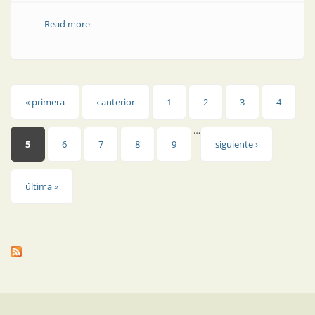
Read more
about Ilot | Edge computing como ventaja
competitiva
Páginas
« primera
‹ anterior
1
2
3
4
…
5
6
7
8
9
siguiente ›
última »