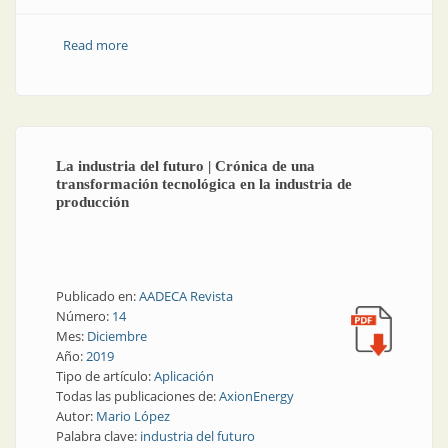
Read more
about Ciberseguridad y seguridad industrial | Visión
práctica sobre la implementación de niveles de
seguridad según la norma IEC 62443 en aplicaciones
de control industrial
La industria del futuro | Crónica de una
transformación tecnológica en la industria de
producción
Publicado en:
AADECA Revista
Número:
14
Mes:
Diciembre
Año:
2019
Tipo de artículo:
Aplicación
Todas las publicaciones de:
AxionEnergy
Autor:
Mario López
Palabra clave:
industria del futuro