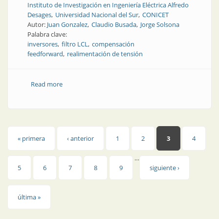
Instituto de Investigación en Ingeniería Eléctrica Alfredo
Desages
Universidad Nacional del Sur
CONICET
Autor:
Juan Gonzalez
Claudio Busada
Jorge Solsona
Palabra clave:
inversores
filtro LCL
compensación
feedforward
realimentación de tensión
Read more
about Estrategia de control en convertidores CC-CA
trifásicos conectados a redes débiles, con filtro de
salida LCL y realimentación de tensión de red
Páginas
« primera
‹ anterior
1
2
3
4
…
5
6
7
8
9
siguiente ›
última »