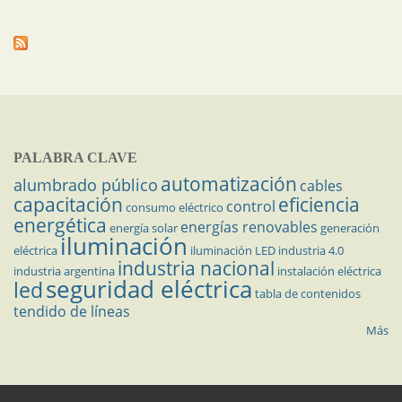
PALABRA CLAVE
automatización
alumbrado público
cables
capacitación
eficiencia
control
consumo eléctrico
energética
energías renovables
energía solar
generación
iluminación
eléctrica
iluminación LED
industria 4.0
industria nacional
industria argentina
instalación eléctrica
seguridad eléctrica
led
tabla de contenidos
tendido de líneas
Más