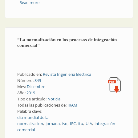
Read more
about Suplemento Instaladores | Tableros eléctricos
| Parte 5: Características constructivas generales
“La normalización en los procesos de integración
comercial”
Publicado en:
Revista Ingeniería Eléctrica
Número:
349
Mes:
Diciembre
Año:
2019
Tipo de artículo:
Noticia
Todas las publicaciones de:
IRAM
Palabra clave:
dia mundial de la
normalizacion
jornada
iso
IEC
itu
UIA
integración
comercial