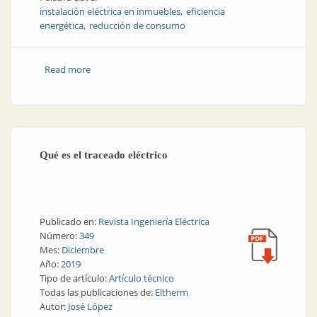
instalación eléctrica en inmuebles
eficiencia
energética
reducción de consumo
Read more
about Reglamentación para la ejecución de
instalaciones eléctricas en inmuebles | Parte 8:
Eficiencia energética en las instalaciones eléctricas de
baja tensión
Qué es el traceado eléctrico
Publicado en:
Revista Ingeniería Eléctrica
Número:
349
Mes:
Diciembre
Año:
2019
Tipo de artículo:
Artículo técnico
Todas las publicaciones de:
Eltherm
Autor:
José López