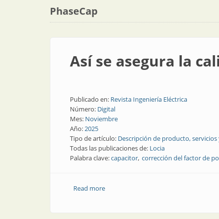
PhaseCap
Así se asegura la cal
Publicado en:
Revista Ingeniería Eléctrica
Número:
Digital
Mes:
Noviembre
Año:
2025
Tipo de artículo:
Descripción de producto, servicios
Todas las publicaciones de:
Locia
Palabra clave:
capacitor
corrección del factor de p
Read more
about Así se asegura la calidad de la en