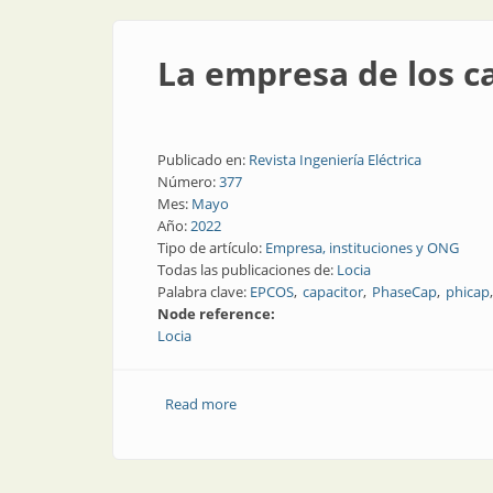
La empresa de los ca
Publicado en:
Revista Ingeniería Eléctrica
Número:
377
Mes:
Mayo
Año:
2022
Tipo de artículo:
Empresa, instituciones y ONG
Todas las publicaciones de:
Locia
Palabra clave:
EPCOS
capacitor
PhaseCap
phicap
Node reference:
Locia
Read more
about La empresa de los capacitores y l