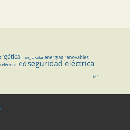
ergética
energías renovables
energía solar
seguridad eléctrica
led
n eléctrica
Más
r