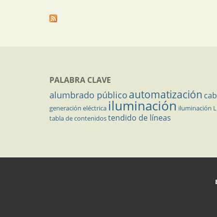
PALABRA CLAVE
automatización
alumbrado público
cab
iluminación
generación eléctrica
iluminación 
tendido de líneas
tabla de contenidos