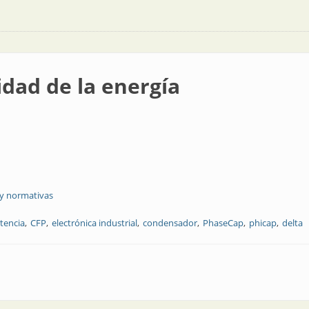
idad de la energía
 y normativas
otencia
CFP
electrónica industrial
condensador
PhaseCap
phicap
delta
ergía