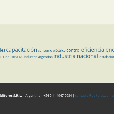
capacitación
eficiencia en
les
control
consumo eléctrico
industria nacional
LED
industria 4.0
industria argentina
instalació
Editores S.R.L.
| Argentina | +54 9 11 4947-9984 |
contacto@editores.com.a