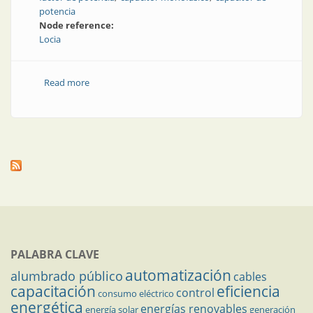
potencia
Node reference:
Locia
Read more
about La empresa de los capacitores y la corrección
del factor de potencia
PALABRA CLAVE
automatización
alumbrado público
cables
capacitación
eficiencia
control
consumo eléctrico
energética
energías renovables
energía solar
generación