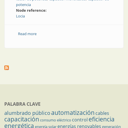
potencia
Node reference:
Locia
Read more
about La empresa de los capacitores y la corrección
del factor de potencia
PALABRA CLAVE
automatización
alumbrado público
cables
capacitación
eficiencia
control
consumo eléctrico
energética
energías renovables
energía solar
generación