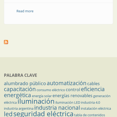
Read more
about Medición de nivel en la industria alimenticia
PALABRA CLAVE
automatización
alumbrado público
cables
capacitación
eficiencia
control
consumo eléctrico
energética
energías renovables
energía solar
generación
iluminación
eléctrica
iluminación LED
industria 4.0
industria nacional
industria argentina
instalación eléctrica
seguridad eléctrica
led
tabla de contenidos