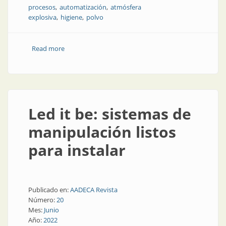
procesos
automatización
atmósfera
explosiva
higiene
polvo
Read more
about Medición de nivel en la industria alimenticia
Led it be: sistemas de
manipulación listos
para instalar
Publicado en:
AADECA Revista
Número:
20
Mes:
Junio
Año:
2022