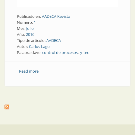
Publicado en:
AADECA Revista
Número:
1
Mes:
Julio
Año:
2016
Tipo de artículo:
AADECA
Autor:
Carlos Lago
Palabra clave:
control de procesos
y-tec
Read more
about Entrevista | Mano a mano con un experto en
control de procesos: Ing. Carlos Lago