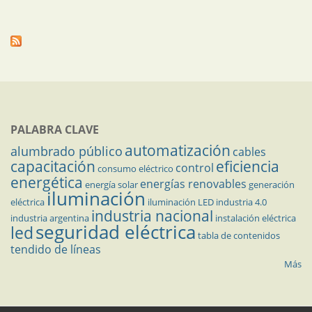
PALABRA CLAVE
automatización
alumbrado público
cables
capacitación
eficiencia
control
consumo eléctrico
energética
energías renovables
energía solar
generación
iluminación
eléctrica
iluminación LED
industria 4.0
industria nacional
industria argentina
instalación eléctrica
seguridad eléctrica
led
tabla de contenidos
tendido de líneas
Más