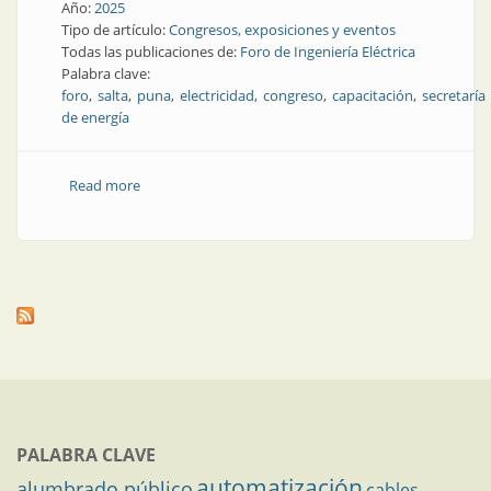
Año:
2025
Tipo de artículo:
Congresos, exposiciones y eventos
Todas las publicaciones de:
Foro de Ingeniería Eléctrica
Palabra clave:
foro
salta
puna
electricidad
congreso
capacitación
secretaría
de energía
Read more
about Esta semana: toda la data del Foro en Salta
PALABRA CLAVE
automatización
alumbrado público
cables