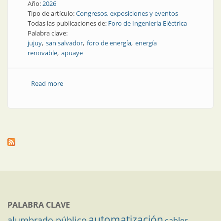
Año:
2026
Tipo de artículo:
Congresos, exposiciones y eventos
Todas las publicaciones de:
Foro de Ingeniería Eléctrica
Palabra clave:
jujuy
san salvador
foro de energía
energía
renovable
apuaye
Read more
about Un foro en Jujuy atrae a todos los sectores
PALABRA CLAVE
automatización
alumbrado público
cables