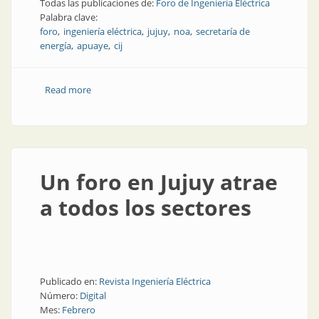
Todas las publicaciones de:
Foro de Ingeniería Eléctrica
Palabra clave:
foro
ingeniería eléctrica
jujuy
noa
secretaría de
energía
apuaye
cij
Read more
about Todos y todas las panelistas de FIE Jujuy 2026,
en mayo
Un foro en Jujuy atrae
a todos los sectores
Publicado en:
Revista Ingeniería Eléctrica
Número:
Digital
Mes:
Febrero