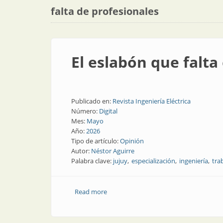
falta de profesionales
El eslabón que falta
Publicado en:
Revista Ingeniería Eléctrica
Número:
Digital
Mes:
Mayo
Año:
2026
Tipo de artículo:
Opinión
Autor:
Néstor Aguirre
Palabra clave:
jujuy
especialización
ingeniería
tra
Read more
about El eslabón que falta en la transic