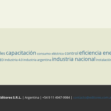
capacitación
eficiencia en
les
control
consumo eléctrico
industria nacional
LED
industria 4.0
industria argentina
instalació
Editores S.R.L.
| Argentina | +54 9 11 4947-9984 |
contacto@editores.com.a