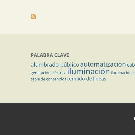
PALABRA CLAVE
automatización
alumbrado público
cab
iluminación
generación eléctrica
iluminación 
tendido de líneas
tabla de contenidos