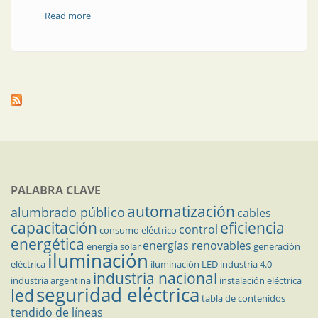
Read more
about El eslabón que falta en la transición energética
jujeña
PALABRA CLAVE
automatización
alumbrado público
cables
capacitación
eficiencia
control
consumo eléctrico
energética
energías renovables
energía solar
generación
iluminación
eléctrica
iluminación LED
industria 4.0
industria nacional
industria argentina
instalación eléctrica
seguridad eléctrica
led
tabla de contenidos
tendido de líneas