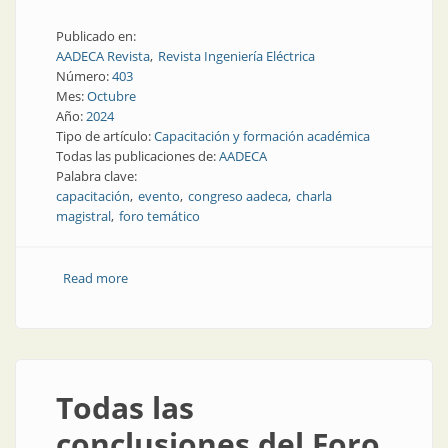
Publicado en:
AADECA Revista
Revista Ingeniería Eléctrica
Número:
403
Mes:
Octubre
Año:
2024
Tipo de artículo:
Capacitación y formación académica
Todas las publicaciones de:
AADECA
Palabra clave:
capacitación
evento
congreso aadeca
charla
magistral
foro temático
Read more
about A mediados de noviembre, encuentro técnico-
industrial
Todas las
conclusiones del Foro