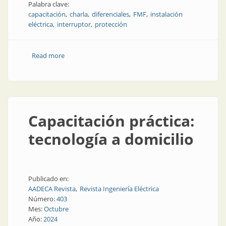
Palabra clave:
capacitación
charla
diferenciales
FMF
instalación
eléctrica
interruptor
protección
Read more
about Wébinar: protección y dimensionamiento de
las instalaciones eléctricas
Capacitación práctica:
tecnología a domicilio
Publicado en:
AADECA Revista
Revista Ingeniería Eléctrica
Número:
403
Mes:
Octubre
Año:
2024