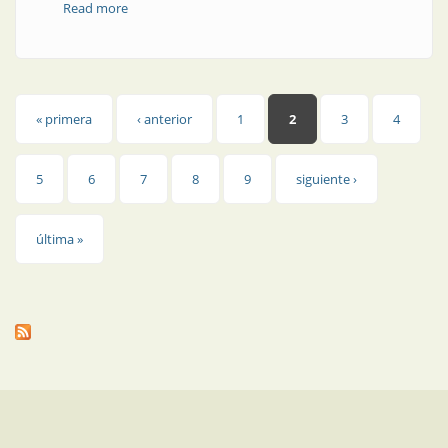
Read more
about ACYEDE asesorará a miembros de FECOBA
Páginas
« primera
‹ anterior
1
2
3
4
5
6
7
8
9
siguiente ›
última »