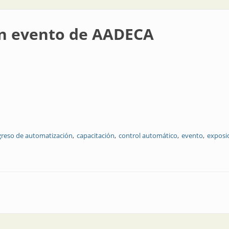
ran evento de AADECA
reso de automatización
capacitación
control automático
evento
exposi
e AADECA