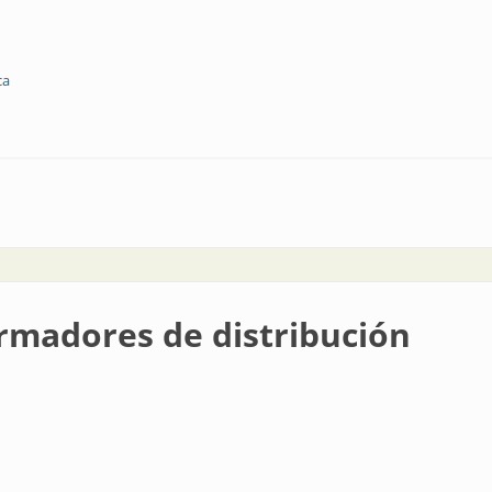
ca
rsonales en áreas explosivas
rmadores de distribución