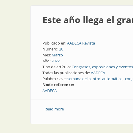
Este año llega el g
Publicado en:
AADECA Revista
Número:
20
Mes:
Marzo
Año:
2022
Tipo de artículo:
Congresos, exposiciones y eventos
Todas las publicaciones de:
AADECA
Palabra clave:
semana del control automático
cong
Node reference:
AADECA
Read more
about Este año llega el gran evento d