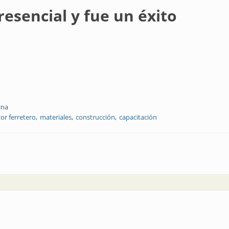
esencial y fue un éxito
ina
tor ferretero
materiales
construcción
capacitación
e un éxito