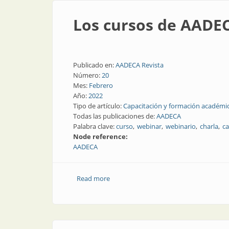
Los cursos de AADE
Publicado en:
AADECA Revista
Número:
20
Mes:
Febrero
Año:
2022
Tipo de artículo:
Capacitación y formación académi
Todas las publicaciones de:
AADECA
Palabra clave:
curso
webinar
webinario
charla
ca
Node reference:
AADECA
Read more
about Los cursos de AADECA en 2022