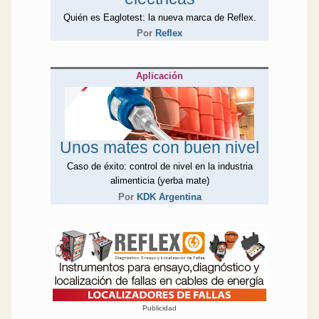
misma línea se pueden
Quién es Eaglotest: la nueva marca de Reflex.
ubicar las palabras de
Por
Reflex
IMSA y de Testo, uno sobre
características de los
cables de las industrias de
Aplicación
gas y petróleo, el otro sobre
el uso de la termografía en
esos mismos entornos.
La edición culmina con la
contribución de otras cuatro
Unos mates con buen nivel
empresas del sector: KDK
Argentina, Finder, P4C y
Caso de éxito: control de nivel en la industria
Reflex. KDK Argentina
alimenticia (yerba mate)
presenta un caso de
Por
KDK Argentina
aplicación de medición de
nivel en la industria matera.
Finder llega con un
termostato nuevo para
sumar automatización en
cualquier ambiente. P4C
opta por destacar sus
impresoras. Reflex da a
Publicidad