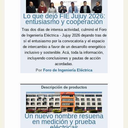
más solar de la Argentina,
con grandes desafíos
Lo que dejó FIE Jujuy 2026:
mineros y un panorama de
entusiasmo y cooperación
mucha acción por delante.
Otros escritos de este
Tras dos días de intensa actividad, culminó el Foro
número profundizan en
de Ingeniería Eléctrica - Jujuy 2026 dejando tras de
algunos de los temas del
sí el entusiasmo por la convocatoria y el espacio
Foro. Por ejemplo, el aporte
de intercambio a favor de un desarrollo energético
de Néstor Aguirre sobre
inclusivo y sostenible. Acá, toda la información,
hidrógeno “verde”, ya una
incluyendo conclusiones y pautas de acción
realidad muy concreta en la
acordadas.
provincia. Asimismo, el
Por
Foro de Ingeniería Eléctrica
artículo de Electro
Componentes, donde
despliega su gama de
Descripción de productos
herramientas Uni-T para
distintas aplicaciones en
parques solares, y el de
Fammie Fami sobre su
reconectador para ubicar en
Un nuevo nombre resuena
la base de los
en medición y prueba
seccionadores. En la
eléctricas