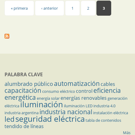
Páginas
« primera
‹ anterior
1
2
3
PALABRA CLAVE
automatización
alumbrado público
cables
capacitación
eficiencia
control
consumo eléctrico
energética
energías renovables
energía solar
generación
iluminación
eléctrica
iluminación LED
industria 4.0
industria nacional
industria argentina
instalación eléctrica
seguridad eléctrica
led
tabla de contenidos
tendido de líneas
Más