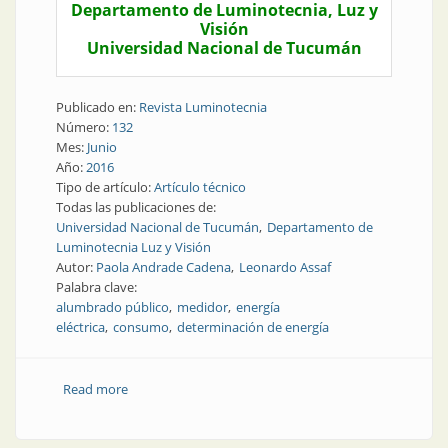
Departamento de Luminotecnia, Luz y
Visión
Universidad Nacional de Tucumán
Publicado en:
Revista Luminotecnia
Número:
132
Mes:
Junio
Año:
2016
Tipo de artículo:
Artículo técnico
Todas las publicaciones de:
Universidad Nacional de Tucumán
Departamento de
Luminotecnia Luz y Visión
Autor:
Paola Andrade Cadena
Leonardo Assaf
Palabra clave:
alumbrado público
medidor
energía
eléctrica
consumo
determinación de energía
Read more
about Nota técnica | Desviaciones en la
determinación de la energía en instalaciones de
alumbrado público sin medidor