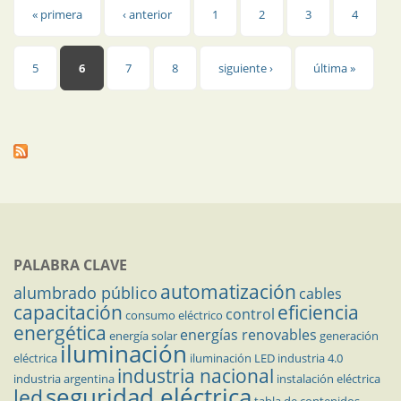
Páginas
« primera
‹ anterior
1
2
3
4
5
6
7
8
siguiente ›
última »
PALABRA CLAVE
automatización
alumbrado público
cables
capacitación
eficiencia
control
consumo eléctrico
energética
energías renovables
energía solar
generación
iluminación
eléctrica
iluminación LED
industria 4.0
industria nacional
industria argentina
instalación eléctrica
seguridad eléctrica
led