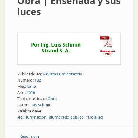
Obra | Ensenada y sus
luces
Por Ing. Luis Schmid
Strand S. A.
Publicado en:
Revista Luminotecnia
Número:
132
Mes:
Junio
Año:
2016
Tipo de artículo:
Obra
Autor:
Luis Schmid
Palabra clave:
led
iluminación
alumbrado público
farola led
Read more
about Obra | Ensenada y sus luces